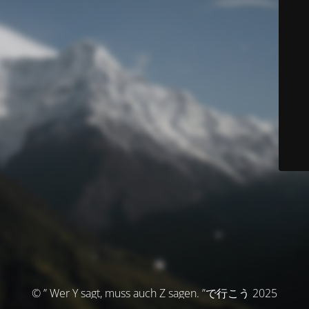
© ” Wer Y sagt, muss auch Z sagen. ”で行こう 2025