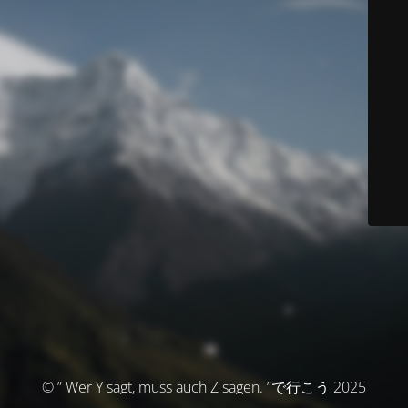
© ” Wer Y sagt, muss auch Z sagen. ”で行こう 2025