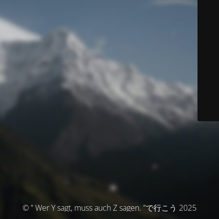
© ” Wer Y sagt, muss auch Z sagen. ”で行こう 2025