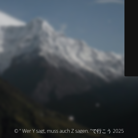
© ” Wer Y sagt, muss auch Z sagen. ”で行こう 2025