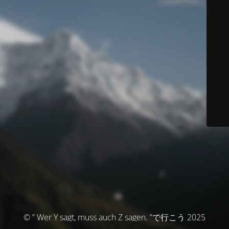
© ” Wer Y sagt, muss auch Z sagen. ”で行こう 2025