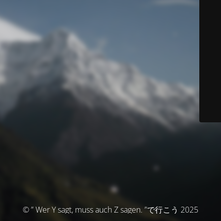
© ” Wer Y sagt, muss auch Z sagen. ”で行こう 2025