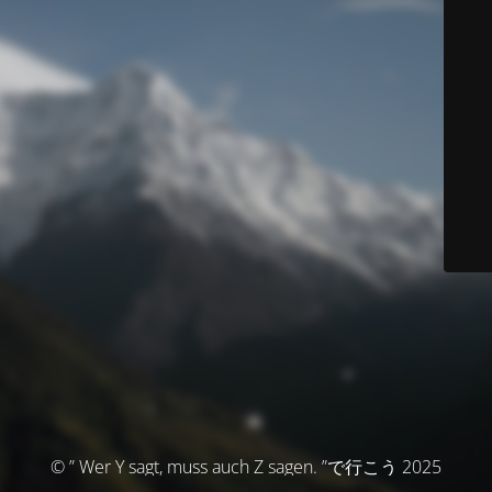
© ” Wer Y sagt, muss auch Z sagen. ”で行こう 2025