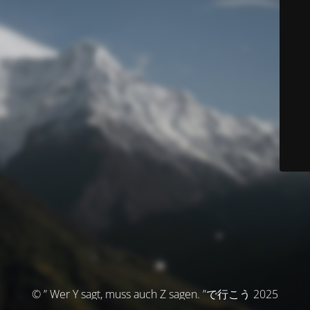
© ” Wer Y sagt, muss auch Z sagen. ”で行こう 2025