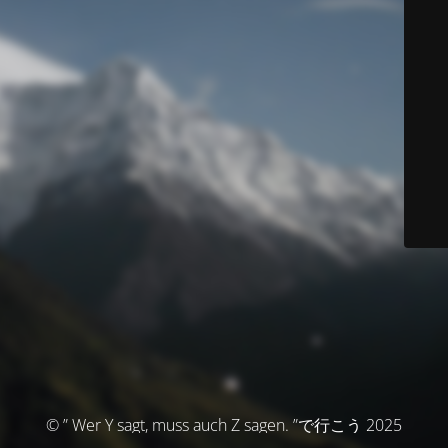
© ” Wer Y sagt, muss auch Z sagen. ”で行こう 2025