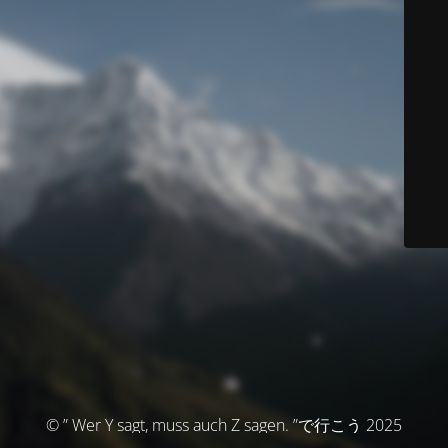
© ” Wer Y sagt, muss auch Z sagen. ”で行こう 2025