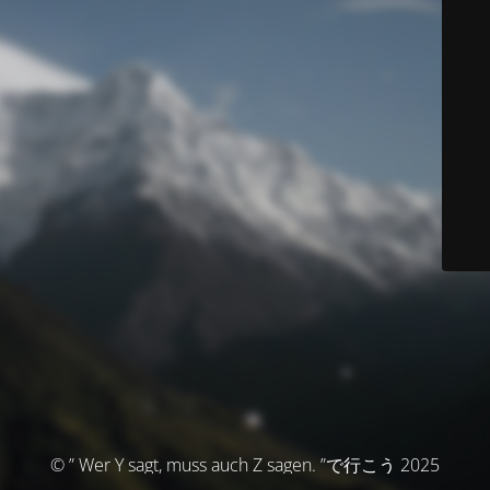
© ” Wer Y sagt, muss auch Z sagen. ”で行こう 2025