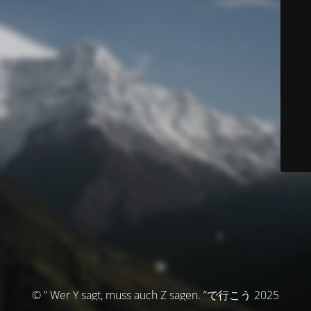
© ” Wer Y sagt, muss auch Z sagen. ”で行こう 2025