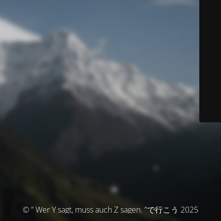
© ” Wer Y sagt, muss auch Z sagen. ”で行こう 2025