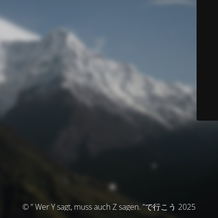
© ” Wer Y sagt, muss auch Z sagen. ”で行こう 2025