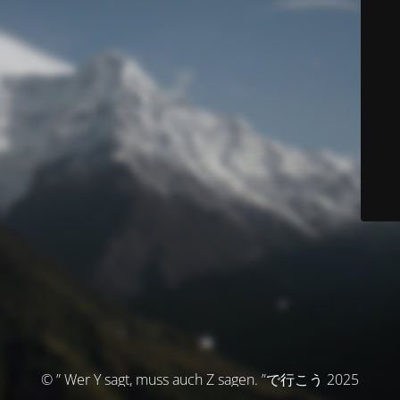
© ” Wer Y sagt, muss auch Z sagen. ”で行こう 2025