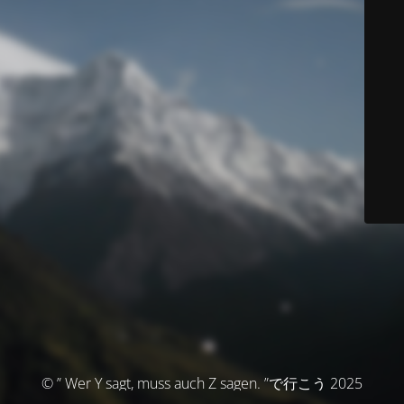
© ” Wer Y sagt, muss auch Z sagen. ”で行こう 2025