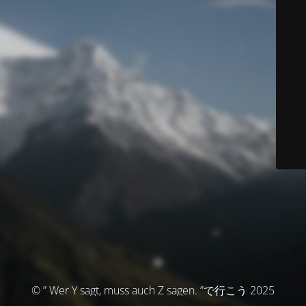
© ” Wer Y sagt, muss auch Z sagen. ”で行こう 2025