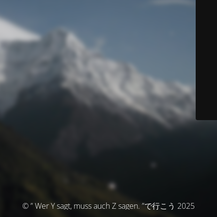
© ” Wer Y sagt, muss auch Z sagen. ”で行こう 2025