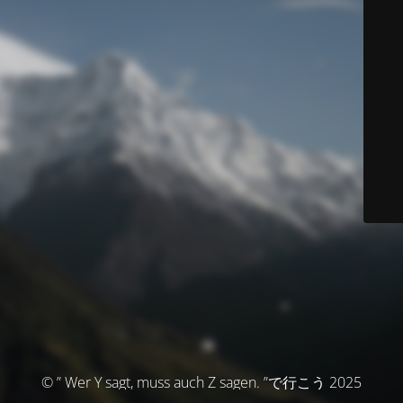
© ” Wer Y sagt, muss auch Z sagen. ”で行こう 2025