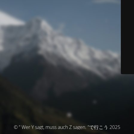
© ” Wer Y sagt, muss auch Z sagen. ”で行こう 2025