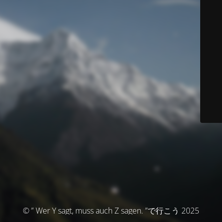
© ” Wer Y sagt, muss auch Z sagen. ”で行こう 2025