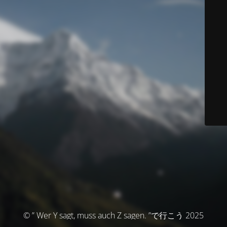
© ” Wer Y sagt, muss auch Z sagen. ”で行こう 2025