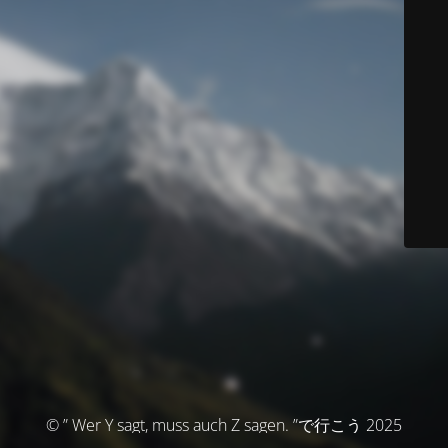
© ” Wer Y sagt, muss auch Z sagen. ”で行こう 2025