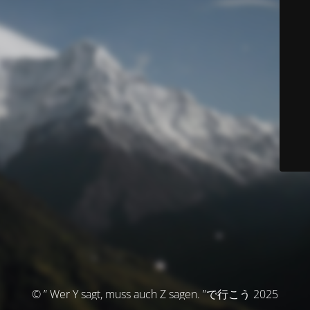
© ” Wer Y sagt, muss auch Z sagen. ”で行こう 2025