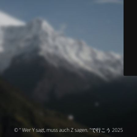
© ” Wer Y sagt, muss auch Z sagen. ”で行こう 2025