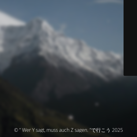
© ” Wer Y sagt, muss auch Z sagen. ”で行こう 2025