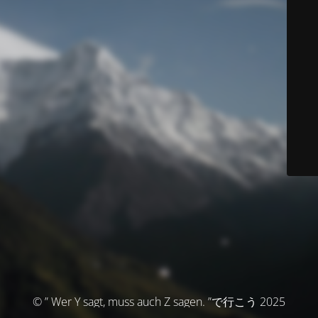
© ” Wer Y sagt, muss auch Z sagen. ”で行こう 2025