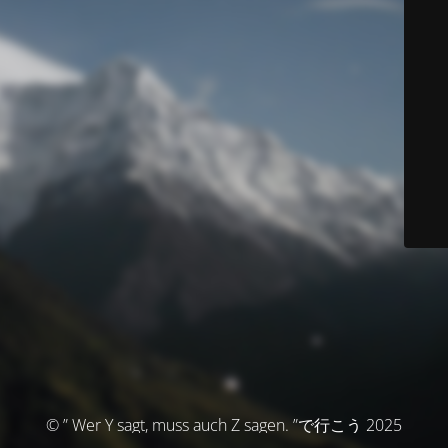
© ” Wer Y sagt, muss auch Z sagen. ”で行こう 2025