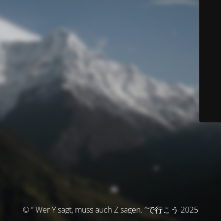
© ” Wer Y sagt, muss auch Z sagen. ”で行こう 2025