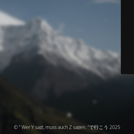
© ” Wer Y sagt, muss auch Z sagen. ”で行こう 2025