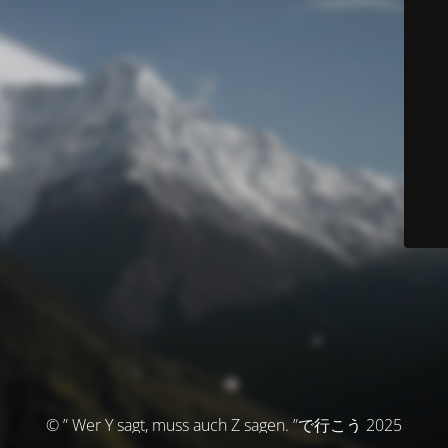
© ” Wer Y sagt, muss auch Z sagen. ”で行こう 2025