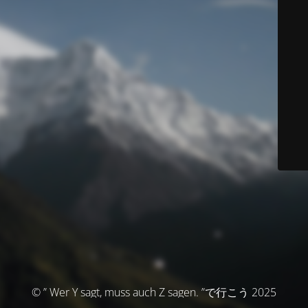
© ” Wer Y sagt, muss auch Z sagen. ”で行こう 2025