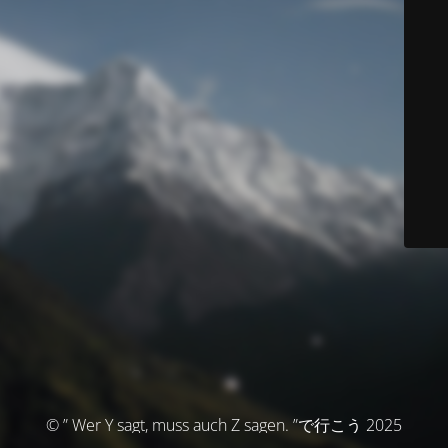
© ” Wer Y sagt, muss auch Z sagen. ”で行こう 2025