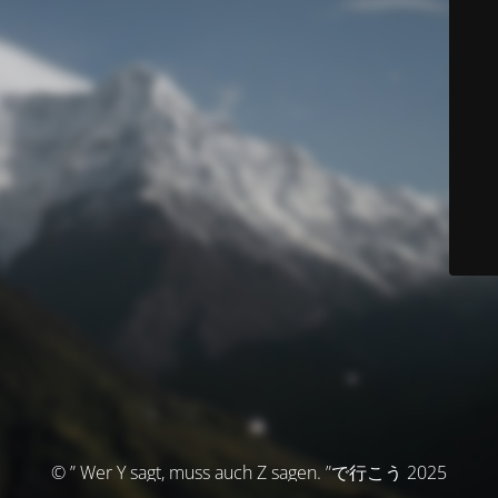
© ” Wer Y sagt, muss auch Z sagen. ”で行こう 2025