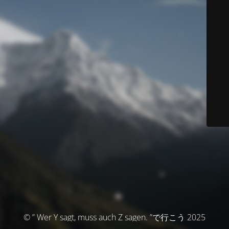
© ” Wer Y sagt, muss auch Z sagen. ”で行こう 2025