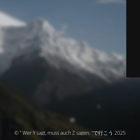
© ” Wer Y sagt, muss auch Z sagen. ”で行こう 2025