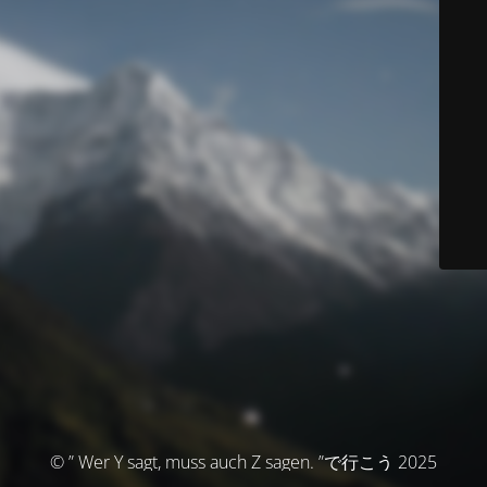
© ” Wer Y sagt, muss auch Z sagen. ”で行こう 2025