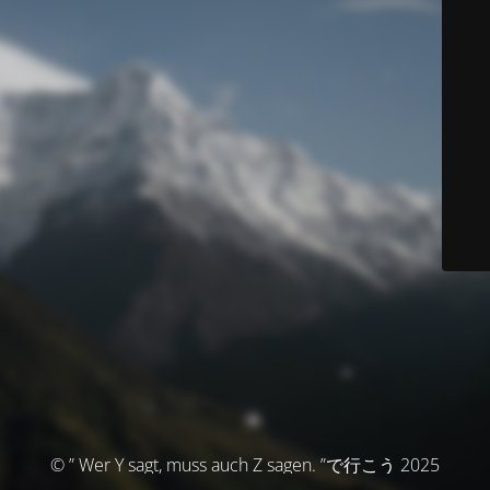
© ” Wer Y sagt, muss auch Z sagen. ”で行こう 2025