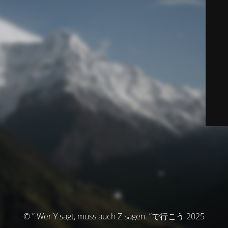
© ” Wer Y sagt, muss auch Z sagen. ”で行こう 2025