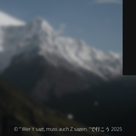
© ” Wer Y sagt, muss auch Z sagen. ”で行こう 2025