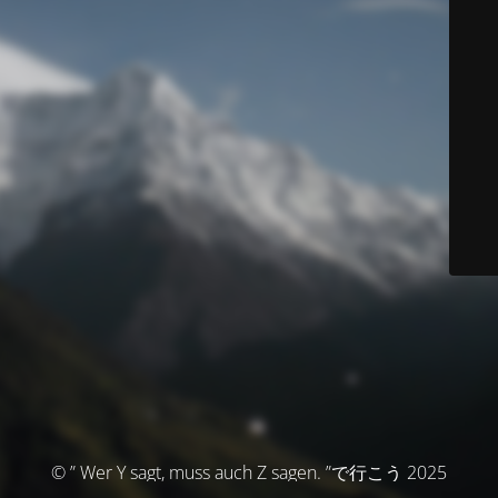
© ” Wer Y sagt, muss auch Z sagen. ”で行こう 2025