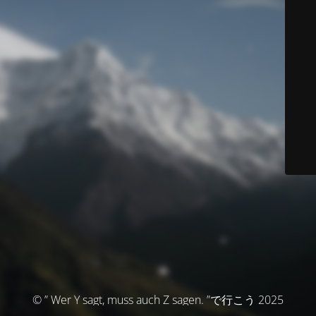
© ” Wer Y sagt, muss auch Z sagen. ”で行こう 2025