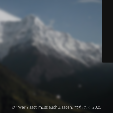
© ” Wer Y sagt, muss auch Z sagen. ”で行こう 2025