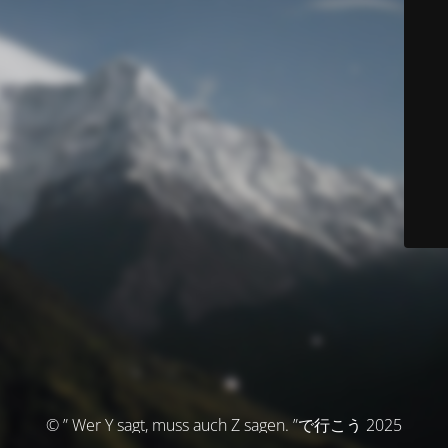
© ” Wer Y sagt, muss auch Z sagen. ”で行こう 2025