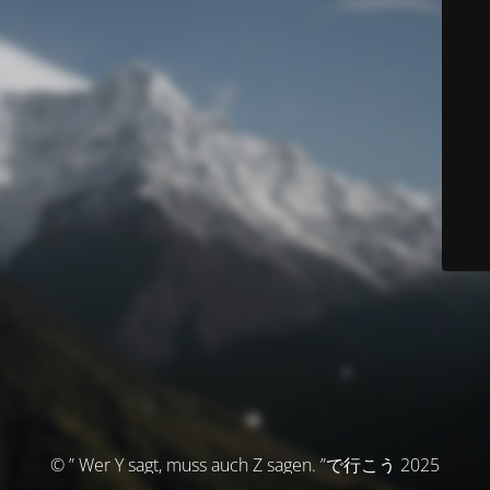
© ” Wer Y sagt, muss auch Z sagen. ”で行こう 2025