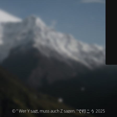
© ” Wer Y sagt, muss auch Z sagen. ”で行こう 2025