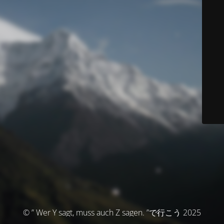
© ” Wer Y sagt, muss auch Z sagen. ”で行こう 2025