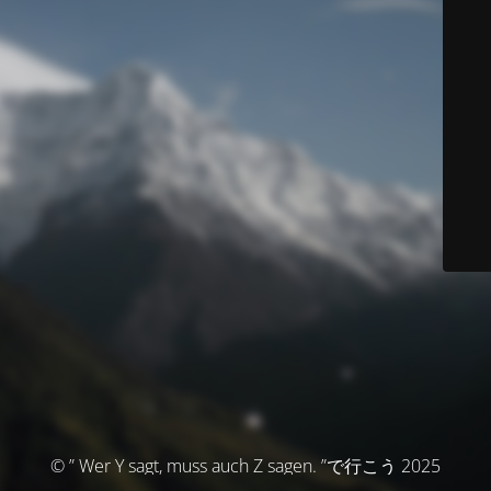
© ” Wer Y sagt, muss auch Z sagen. ”で行こう 2025