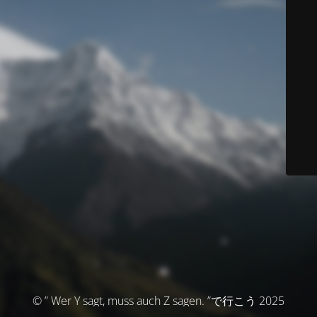
© ” Wer Y sagt, muss auch Z sagen. ”で行こう 2025