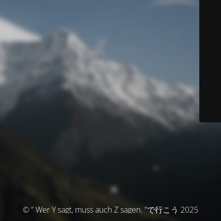
© ” Wer Y sagt, muss auch Z sagen. ”で行こう 2025